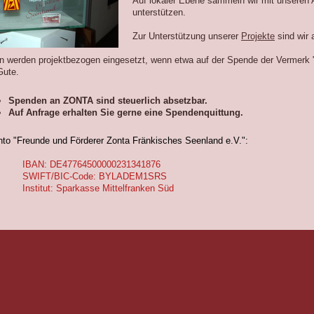
Auf lokaler Ebene sammeln wir mit unseren A
unterstützen.
Zur Unterstützung unserer
Projekte
sind wir 
n werden projektbezogen eingesetzt, wenn etwa auf der Spende der Vermerk
Gute.
Spenden an ZONTA sind steuerlich absetzbar.
Auf Anfrage erhalten Sie gerne eine Spendenquittung.
to "Freunde und Förderer Zonta Fränkisches Seenland e.V.":
IBAN: DE47764500000231341876
SWIFT/BIC-Code: BYLADEM1SRS
nstitut: Sparkasse Mittelfranken Süd
Vielen Dank für Ihre