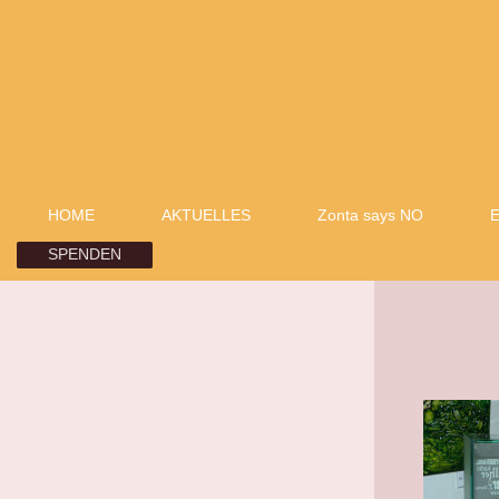
HOME
AKTUELLES
Zonta says NO
E
SPENDEN