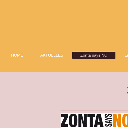
HOME
AKTUELLES
Zonta says NO
E
Zonta S
G