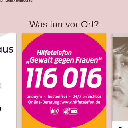
der Menschenrechte.
Was tun vor Ort?
bei
alt
0