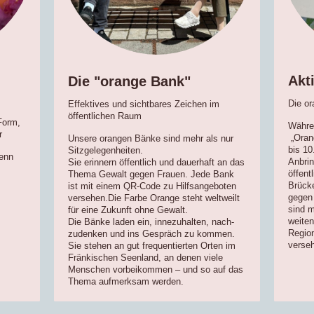
Akt
Die "orange Bank"
Die or
Effektives und sichtbares Zeichen im
öffentlichen Raum
Form,
Währ
r
„Oran
Unsere orangen Bänke sind mehr als nur
bis 10
Sitzgelegenheiten.
denn
Anbrin
Sie erinnern öffentlich und dauerhaft an das
öffen
Thema Gewalt gegen Frauen. Jede Bank
Brücke
ist mit einem QR-Code zu Hilfsangeboten
gegen 
versehen.Die Farbe Orange steht weltweilt
sind 
für eine Zukunft ohne Gewalt.
weiten
Die Bänke laden ein, innezuhalten, nach-
Region
zudenken und ins Gespräch zu kommen.
verse
Sie stehen an gut frequentierten Orten im
Fränkischen Seenland, an denen viele
Menschen vorbeikommen – und so auf das
Thema aufmerksam werden.