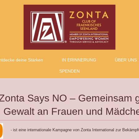
ntdecke deine Stärken
IN ERINNERUNG
ÜBER UNS
SPENDEN
ays NO – Gemeins
ewalt an Frauen und Mädch
- ist eine internationale Kampagne von Zonta International zur Bekäm