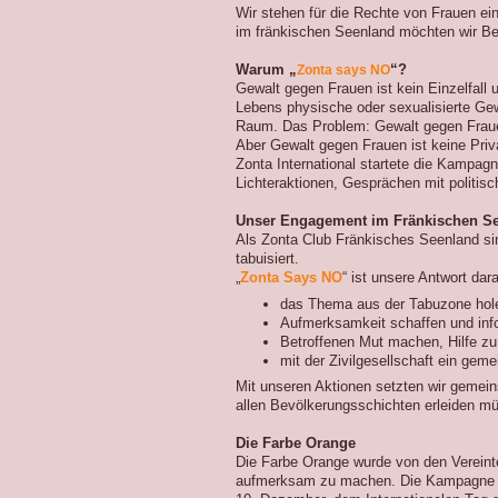
Wir stehen für die Rechte von Frauen e
im fränkischen Seenland möchten wir B
Warum „
“?
Zonta says NO
Gewalt gegen Frauen ist kein Einzelfall u
Lebens physische oder sexualisierte Gew
Raum. Das Problem: Gewalt gegen Frauen 
Aber Gewalt gegen Frauen ist keine Privat
Zonta International startete die Kampagn
Lichteraktionen, Gesprächen mit politis
Unser Engagement im Fränkischen S
Als Zonta Club Fränkisches Seenland sin
tabuisiert.
„
Zonta Says NO
“ ist unsere Antwort dar
das Thema aus der Tabuzone hol
Aufmerksamkeit schaffen und inf
Betroffenen Mut machen, Hilfe z
mit der Zivilgesellschaft ein ge
Mit unseren Aktionen setzten wir gemein
allen Bevölkerungsschichten erleiden m
Die Farbe Orange
Die Farbe Orange wurde von den Verein
aufmerksam zu machen. Die Kampagne b