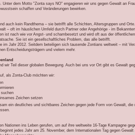
in. Unter dem Motto "Zonta says NO" engagieren wir uns gegen Gewalt an Fr
ewusstsein schaffen und Veränderungen bewirken.
nd auch kein Randthema – sie betrifft alle Schichten, Altersgruppen und Orte. 
alt – oft im häuslichen Umfeld durch Partner oder Angehörige - im Bekanntenk
ist nach wie vor Angst- und schambesetzt und wird oft aus der öffentlichen
sache. Sie ist ein gesellschaftliches Problem, das alle betrifft.
e im Jahr 2012. Seitdem beteiligen sich tausende Zontians weltweit – mit Ver
chen Entscheidungsträgern und vielem mehr.
eenland
d wir Teil dieser globalen Bewegung. Auch bei uns vor Ort gibt es Gewalt geg
auf, als Zonta-Club möchten wir:
en
ormieren
u suchen
meinsames Zeichen setzen
sam ein deutliches und sichtbares Zeichen gegen jede Form von Gewalt, die 
üssen.
ten Nationen ins Leben gerufen, um auf ihre weltweite 16-Tage Kampagne g
eginnt jedes Jahr am 25. November, dem Internationalen Tag gegen Gewalt